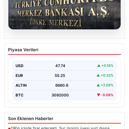
08.08.2026
Merkez Bankası faiz kararı ne zaman?
Piyasa Verileri
Ekonomistlerin nisan ayı faiz beklentisi
belli oldu
USD
47.74
▲ +0.18%
EUR
55.25
▲ +0.32%
ALTIN
6660.6
▲ +2.59%
BTC
3092000
▼ -0.08%
Son Eklenen Haberler
TIR’ın içinde firar edecekti. Suç örgütü üyesi yurt dışına
■