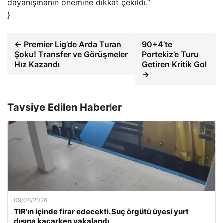
dayanışmanın önemine dikkat çekildi.”
}
← Premier Lig’de Arda Turan
90+4’te
Şoku! Transfer ve Görüşmeler
Portekiz’e Turu
Hız Kazandı
Getiren Kritik Gol
→
Tavsiye Edilen Haberler
09/08/2026
TIR’ın içinde firar edecekti. Suç örgütü üyesi yurt
dışına kaçarken yakalandı