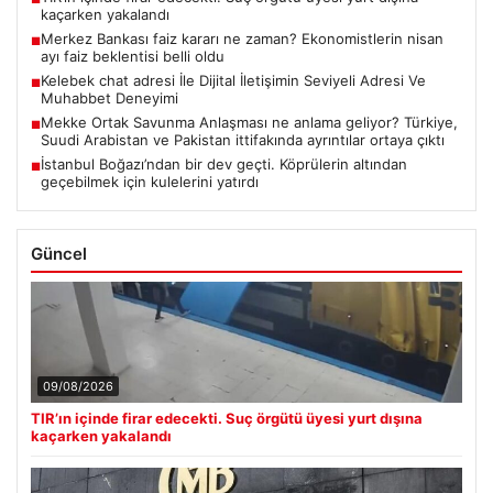
kaçarken yakalandı
Merkez Bankası faiz kararı ne zaman? Ekonomistlerin nisan
■
ayı faiz beklentisi belli oldu
Kelebek chat adresi İle Dijital İletişimin Seviyeli Adresi Ve
■
Muhabbet Deneyimi
Mekke Ortak Savunma Anlaşması ne anlama geliyor? Türkiye,
■
Suudi Arabistan ve Pakistan ittifakında ayrıntılar ortaya çıktı
İstanbul Boğazı’ndan bir dev geçti. Köprülerin altından
■
geçebilmek için kulelerini yatırdı
Güncel
09/08/2026
TIR’ın içinde firar edecekti. Suç örgütü üyesi yurt dışına
kaçarken yakalandı