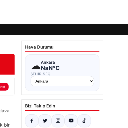
ı
Hava Durumu
☁
Ankara
NaN°C
ŞEHIR SEÇ
rest
a
Bizi Takip Edin
 dava
k bir