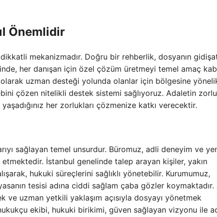
l Önemlidir
dikkatli mekanizmadır. Doğru bir rehberlik, dosyanın gidişat
klinde, her danışan için özel çözüm üretmeyi temel amaç kab
olarak uzman desteği yolunda olanlar için bölgesine yöneli
bini çözen nitelikli destek sistemi sağlıyoruz. Adaletin zorlu
, yaşadığınız her zorlukları çözmenize katkı verecektir.
rıyı sağlayan temel unsurdur. Büromuz, adli deneyim ve yeni
etmektedir. İstanbul genelinde talep arayan kişiler, yakın
ışarak, hukuki süreçlerini sağlıklı yönetebilir. Kurumumuz,
yasanın tesisi adına ciddi sağlam çaba gözler koymaktadır. 
mek ve uzman yetkili yaklaşım açısıyla dosyayı yönetmek
hukukçu ekibi, hukuki birikimi, güven sağlayan vizyonu ile ad