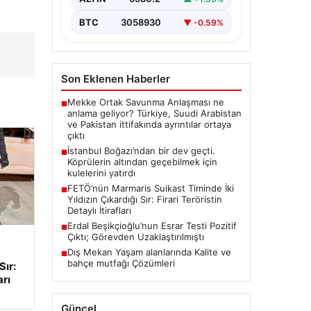
BTC
3058930
▼ -0.59%
Son Eklenen Haberler
Mekke Ortak Savunma Anlaşması ne
■
anlama geliyor? Türkiye, Suudi Arabistan
ve Pakistan ittifakında ayrıntılar ortaya
çıktı
İstanbul Boğazı’ndan bir dev geçti.
■
Köprülerin altından geçebilmek için
kulelerini yatırdı
FETÖ’nün Marmaris Suikast Timinde İki
■
Yıldızın Çıkardığı Sır: Firari Teröristin
Detaylı İtirafları
Erdal Beşikçioğlu’nun Esrar Testi Pozitif
■
Çıktı; Görevden Uzaklaştırılmıştı
Dış Mekan Yaşam alanlarında Kalite ve
■
bahçe mutfağı Çözümleri
Sır:
arı
Güncel