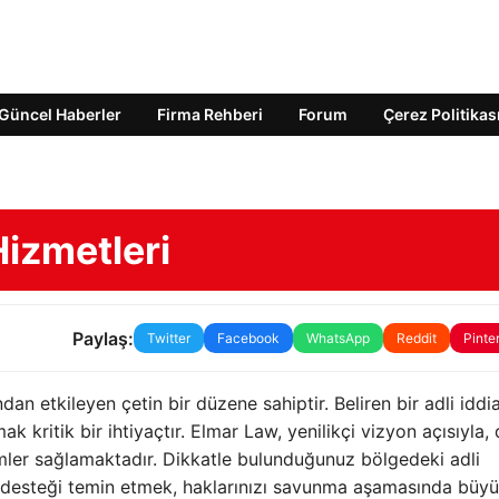
Güncel Haberler
Firma Rehberi
Forum
Çerez Politikas
Hizmetleri
Paylaş:
Twitter
Facebook
WhatsApp
Reddit
Pinte
dan etkileyen çetin bir düzene sahiptir. Beliren bir adli iddi
k kritik bir ihtiyaçtır. Elmar Law, yenilikçi vizyon açısıyla,
mler sağlamaktadır. Dikkatle bulunduğunuz bölgedeki adli
t desteği temin etmek, haklarınızı savunma aşamasında büyü