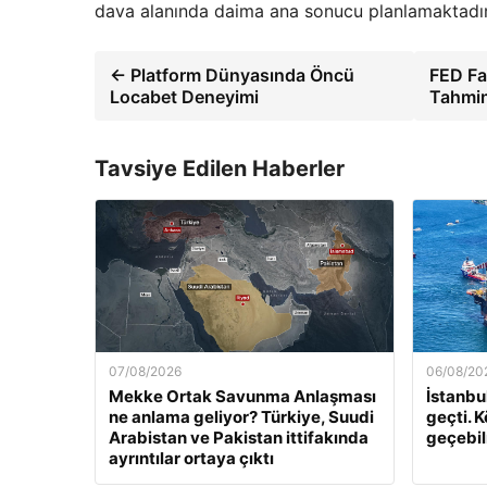
dava alanında daima ana sonucu planlamaktadır
← Platform Dünyasında Öncü
FED Fa
Locabet Deneyimi
Tahmin
Tavsiye Edilen Haberler
07/08/2026
06/08/20
Mekke Ortak Savunma Anlaşması
İstanbu
ne anlama geliyor? Türkiye, Suudi
geçti. K
Arabistan ve Pakistan ittifakında
geçebilm
ayrıntılar ortaya çıktı