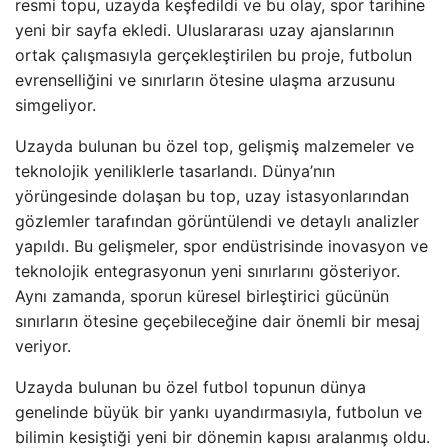
resmi topu, uzayda keşfedildi ve bu olay, spor tarihine
yeni bir sayfa ekledi. Uluslararası uzay ajanslarının
ortak çalışmasıyla gerçekleştirilen bu proje, futbolun
evrenselliğini ve sınırların ötesine ulaşma arzusunu
simgeliyor.
Uzayda bulunan bu özel top, gelişmiş malzemeler ve
teknolojik yeniliklerle tasarlandı. Dünya’nın
yörüngesinde dolaşan bu top, uzay istasyonlarından
gözlemler tarafından görüntülendi ve detaylı analizler
yapıldı. Bu gelişmeler, spor endüstrisinde inovasyon ve
teknolojik entegrasyonun yeni sınırlarını gösteriyor.
Aynı zamanda, sporun küresel birleştirici gücünün
sınırların ötesine geçebileceğine dair önemli bir mesaj
veriyor.
Uzayda bulunan bu özel futbol topunun dünya
genelinde büyük bir yankı uyandırmasıyla, futbolun ve
bilimin kesiştiği yeni bir dönemin kapısı aralanmış oldu.