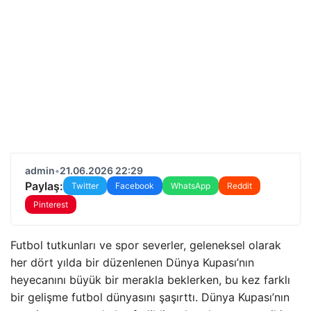
admin
•
21.06.2026 22:29
Paylaş:
Twitter
Facebook
WhatsApp
Reddit
Pinterest
Futbol tutkunları ve spor severler, geleneksel olarak
her dört yılda bir düzenlenen Dünya Kupası’nın
heyecanını büyük bir merakla beklerken, bu kez farklı
bir gelişme futbol dünyasını şaşırttı. Dünya Kupası’nın